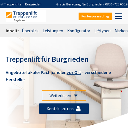
✅ Treppenlifte in
Burgrieden
Gratis Beratung für
Burgrieden
:
0800 - 723 60 19
Kostenvoranschlag
Inhalt:
Überblick
Leistungen
Konfigurator
Lifttypen
Marken
Treppenlift für
Burgrieden
Angebote lokaler Fachhändler
vor Ort
- verschiedene
Hersteller
Weiterlesen
Kontakt zu uns