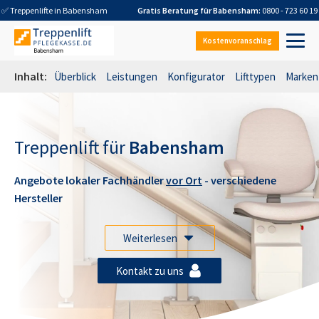
✅ Treppenlifte in
Babensham
Gratis Beratung für
Babensham
:
0800 - 723 60 19
Kostenvoranschlag
Inhalt:
Überblick
Leistungen
Konfigurator
Lifttypen
Marken
Treppenlift für
Babensham
Angebote lokaler Fachhändler
vor Ort
- verschiedene
Hersteller
Weiterlesen
Kontakt zu uns