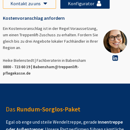
Kontakt zu uns
Konfigurator
Kostenvoranschlag anfordern
Ein Kostenvoranschlag ist in der Regel Voraussetzung,
um einen Treppenlift-Zuschuss zu erhalten. Fordern Sie
gleich bis zu drei Angebote lokaler Fachhändler in Ihrer
Region an.
Heike Bielenstedt | Fachberaterin in
Babensham
0800 - 723 60 19 |
Babensham
@treppenlift-
pflegekasse.de
Das
Rundum-Sorglos-Paket
Egal ob enge und steile Wendeltreppe, gerade
Innentreppe
oder Außentreppe:
Unsere Partnerfirmen führen sämtliche