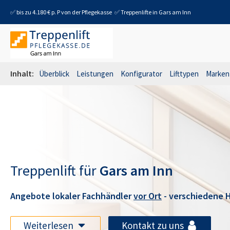
✅ bis zu 4.180 € p. P von der Pflegekasse
✅ Treppenlifte in
Gars am Inn
Inhalt:
Überblick
Leistungen
Konfigurator
Lifttypen
Marken
Treppenlift für
Gars am Inn
Angebote lokaler Fachhändler
vor Ort
- verschiedene H
Weiterlesen
Kontakt zu uns