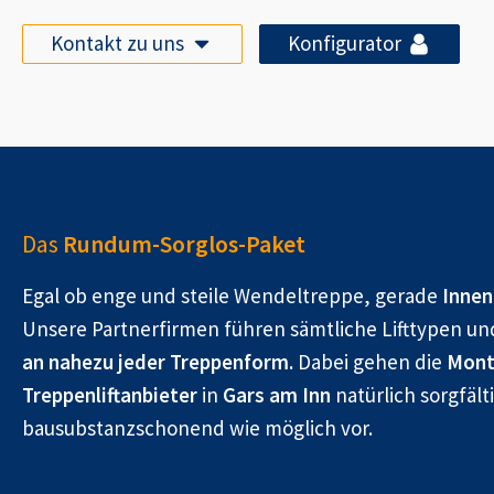
Kontakt zu uns
Konfigurator
Das
Rundum-Sorglos-Paket
Egal ob enge und steile Wendeltreppe, gerade
Innen
Unsere Partnerfirmen führen sämtliche Lifttypen un
an nahezu jeder Treppenform.
Dabei gehen die
Mont
Treppenliftanbieter
in
Gars am Inn
natürlich sorgfält
bausubstanzschonend wie möglich vor.