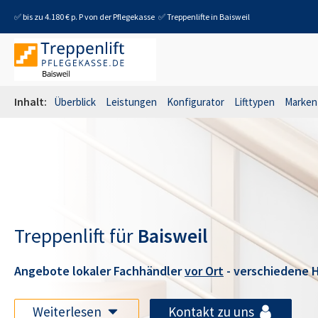
✅ bis zu 4.180 € p. P von der Pflegekasse
✅ Treppenlifte in
Baisweil
Inhalt:
Überblick
Leistungen
Konfigurator
Lifttypen
Marken
Treppenlift für
Baisweil
Angebote lokaler Fachhändler
vor Ort
- verschiedene H
Weiterlesen
Kontakt zu uns