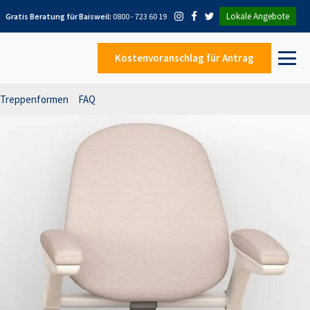
Lokale Angebote
Gratis Beratung für
Baisweil
:
0800 - 723 60 19
Kostenvoranschlag
für Antrag
Treppenformen
FAQ