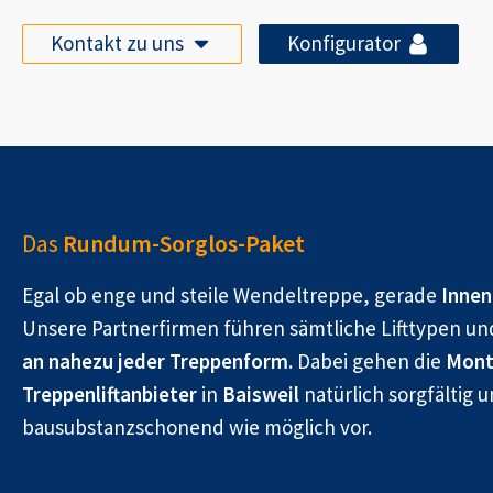
Kontakt zu uns
Konfigurator
Das
Rundum-Sorglos-Paket
Egal ob enge und steile Wendeltreppe, gerade
Innen
Unsere Partnerfirmen führen sämtliche Lifttypen un
an nahezu jeder Treppenform.
Dabei gehen die
Mont
Treppenliftanbieter
in
Baisweil
natürlich sorgfältig u
bausubstanzschonend wie möglich vor.