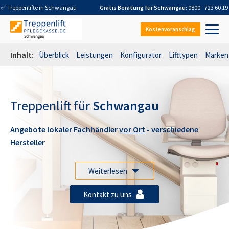
✅ Treppenlifte in
Schwangau
Gratis Beratung für
Schwangau
:
0800 - 723 60 19
Kostenvoranschlag
Inhalt:
Überblick
Leistungen
Konfigurator
Lifttypen
Marken
Treppenlift für
Schwangau
Angebote lokaler Fachhändler
vor Ort
- verschiedene
Hersteller
Weiterlesen
Kontakt zu uns