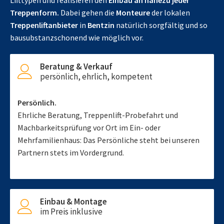
Lifttypen und realisieren den
Einbau an nahezu jeder
Treppenform.
Dabei gehen die
Monteure
der lokalen
Treppenliftanbieter
in
Bentzin
natürlich sorgfältig und so
bausubstanzschonend wie möglich vor.
Beratung & Verkauf
persönlich, ehrlich, kompetent
Persönlich.
Ehrliche Beratung, Treppenlift-Probefahrt und
Machbarkeitsprüfung vor Ort im Ein- oder
Mehrfamilienhaus: Das Persönliche steht bei unseren
Partnern stets im Vordergrund.
Einbau & Montage
im Preis inklusive