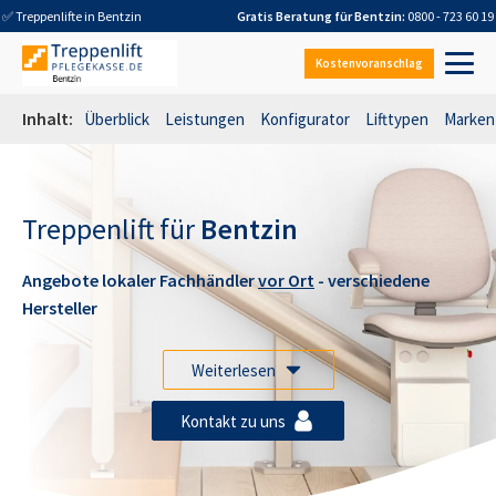
✅ Treppenlifte in
Bentzin
Gratis Beratung für
Bentzin
:
0800 - 723 60 19
Kostenvoranschlag
Inhalt:
Überblick
Leistungen
Konfigurator
Lifttypen
Marken
Treppenlift für
Bentzin
Angebote lokaler Fachhändler
vor Ort
- verschiedene
Hersteller
Weiterlesen
Kontakt zu uns