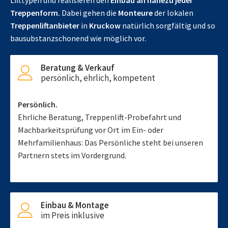
Lifttypen und realisieren den
Einbau an nahezu jeder
Treppenform.
Dabei gehen die
Monteure
der lokalen
Treppenliftanbieter
in
Kruckow
natürlich sorgfältig und so
bausubstanzschonend wie möglich vor.
Beratung & Verkauf
persönlich, ehrlich, kompetent
Persönlich.
Ehrliche Beratung, Treppenlift-Probefahrt und
Machbarkeitsprüfung vor Ort im Ein- oder
Mehrfamilienhaus: Das Persönliche steht bei unseren
Partnern stets im Vordergrund.
Einbau & Montage
im Preis inklusive