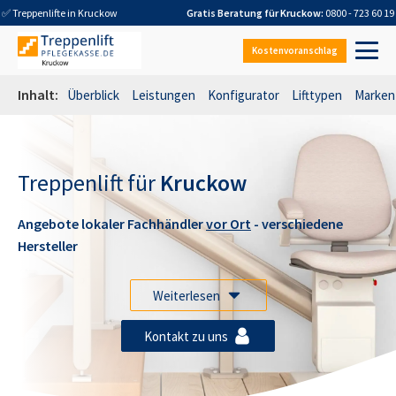
✅ Treppenlifte in
Kruckow
Gratis Beratung für
Kruckow
:
0800 - 723 60 19
Kostenvoranschlag
Inhalt:
Überblick
Leistungen
Konfigurator
Lifttypen
Marken
Treppenlift für
Kruckow
Angebote lokaler Fachhändler
vor Ort
- verschiedene
Hersteller
Weiterlesen
Kontakt zu uns