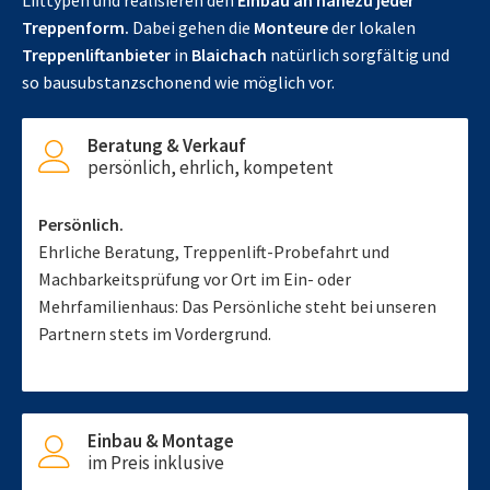
Lifttypen und realisieren den
Einbau an nahezu jeder
Treppenform.
Dabei gehen die
Monteure
der lokalen
Treppenliftanbieter
in
Blaichach
natürlich sorgfältig und
so bausubstanzschonend wie möglich vor.
Beratung & Verkauf
persönlich, ehrlich, kompetent
Persönlich.
Ehrliche Beratung, Treppenlift-Probefahrt und
Machbarkeitsprüfung vor Ort im Ein- oder
Mehrfamilienhaus: Das Persönliche steht bei unseren
Partnern stets im Vordergrund.
Einbau & Montage
im Preis inklusive