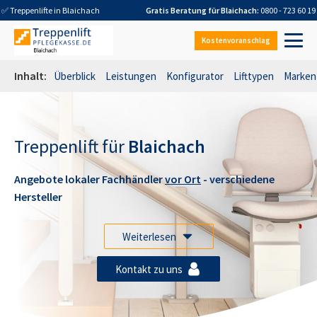
✅ Treppenlifte in
Blaichach
Gratis Beratung für
Blaichach
:
0800 - 723 60 19
Kostenvoranschlag
Inhalt:
Überblick
Leistungen
Konfigurator
Lifttypen
Marken
Treppenlift für
Blaichach
Angebote lokaler Fachhändler
vor Ort
- verschiedene
Hersteller
Weiterlesen
Kontakt zu uns