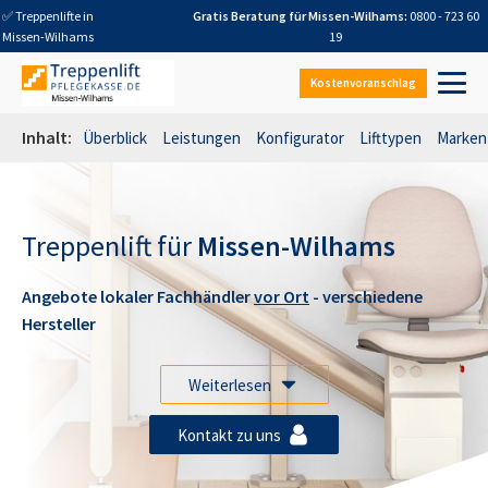
✅ Treppenlifte in
Gratis Beratung für
Missen-Wilhams
:
0800 - 723 60
Missen-Wilhams
19
Kostenvoranschlag
Inhalt:
Überblick
Leistungen
Konfigurator
Lifttypen
Marken
Treppenlift für
Missen-Wilhams
Angebote lokaler Fachhändler
vor Ort
- verschiedene
Hersteller
Weiterlesen
Kontakt zu uns