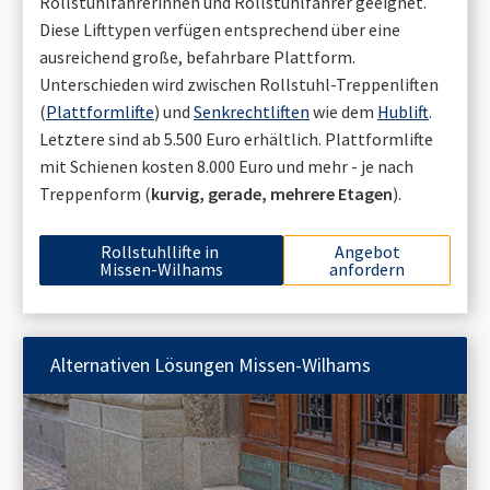
Rollstuhlfahrerinnen und Rollstuhlfahrer geeignet.
Diese Lifttypen verfügen entsprechend über eine
ausreichend große, befahrbare Plattform.
Unterschieden wird zwischen Rollstuhl-Treppenliften
(
Plattformlifte
) und
Senkrechtliften
wie dem
Hublift
.
Letztere sind ab 5.500 Euro erhältlich. Plattformlifte
mit Schienen kosten 8.000 Euro und mehr - je nach
Treppenform (
kurvig, gerade, mehrere Etagen
).
Rollstuhllifte in
Angebot
Missen-Wilhams
anfordern
Alternativen Lösungen
Missen-Wilhams