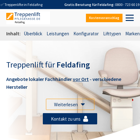
✅ Treppenlifte in
Feldafing
Gratis Beratung für
Feldafing
:
0800 - 723 60 19
Kostenvoranschlag
Inhalt:
Überblick
Leistungen
Konfigurator
Lifttypen
Marken
Treppenlift für
Feldafing
Angebote lokaler Fachhändler
vor Ort
- verschiedene
Hersteller
Weiterlesen
Kontakt zu uns