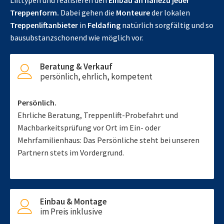
Lifttypen und realisieren den
Einbau an nahezu jeder
Treppenform.
Dabei gehen die
Monteure
der lokalen
Treppenliftanbieter
in
Feldafing
natürlich sorgfältig und so
bausubstanzschonend wie möglich vor.
Beratung & Verkauf
persönlich, ehrlich, kompetent
Persönlich.
Ehrliche Beratung, Treppenlift-Probefahrt und
Machbarkeitsprüfung vor Ort im Ein- oder
Mehrfamilienhaus: Das Persönliche steht bei unseren
Partnern stets im Vordergrund.
Einbau & Montage
im Preis inklusive