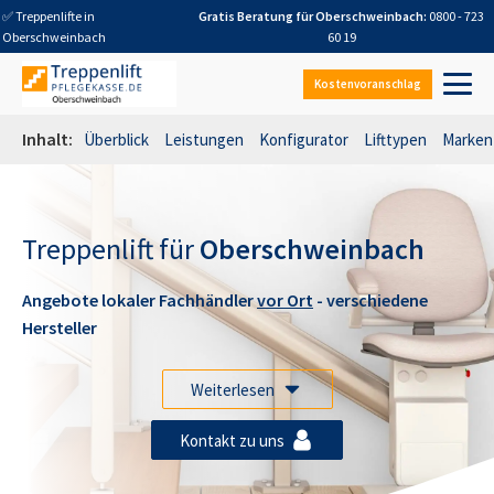
✅ Treppenlifte in
Gratis Beratung für
Oberschweinbach
:
0800 - 723
Oberschweinbach
60 19
Kostenvoranschlag
Inhalt:
Überblick
Leistungen
Konfigurator
Lifttypen
Marken
Treppenlift für
Oberschweinbach
Angebote lokaler Fachhändler
vor Ort
- verschiedene
Hersteller
Weiterlesen
Kontakt zu uns