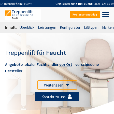
✅ Treppenlifte in
Feucht
Gratis Beratung für
Feucht
:
0800 - 723 60 19
Kostenvoranschlag
Inhalt:
Überblick
Leistungen
Konfigurator
Lifttypen
Marken
Treppenlift für
Feucht
Angebote lokaler Fachhändler
vor Ort
- verschiedene
Hersteller
Weiterlesen
Kontakt zu uns