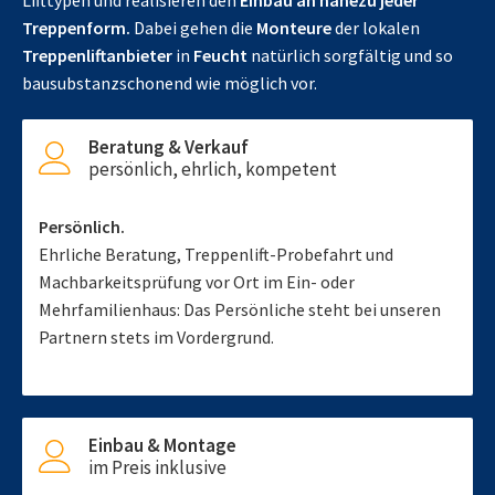
Lifttypen und realisieren den
Einbau an nahezu jeder
Treppenform.
Dabei gehen die
Monteure
der lokalen
Treppenliftanbieter
in
Feucht
natürlich sorgfältig und so
bausubstanzschonend wie möglich vor.
Beratung & Verkauf
persönlich, ehrlich, kompetent
Persönlich.
Ehrliche Beratung, Treppenlift-Probefahrt und
Machbarkeitsprüfung vor Ort im Ein- oder
Mehrfamilienhaus: Das Persönliche steht bei unseren
Partnern stets im Vordergrund.
Einbau & Montage
im Preis inklusive