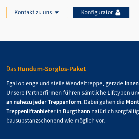
Kontakt zu uns
Konfigurator
Das
Rundum-Sorglos-Paket
Egal ob enge und steile Wendeltreppe, gerade
Innen
Unsere Partnerfirmen führen sämtliche Lifttypen un
an nahezu jeder Treppenform.
Dabei gehen die
Mont
Treppenliftanbieter
in
Burgthann
natürlich sorgfälti
bausubstanzschonend wie möglich vor.