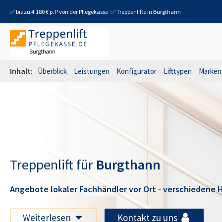
✅ bis zu 4.180 € p. P von der Pflegekasse
✅ Treppenlifte in
Burgthann
Inhalt:
Überblick
Leistungen
Konfigurator
Lifttypen
Marken
Treppenlift für
Burgthann
Angebote lokaler Fachhändler
vor Ort
- verschiedene H
Weiterlesen
Kontakt zu uns