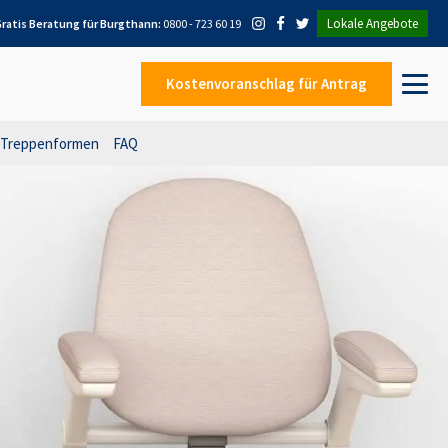
Lokale Angebote
ratis Beratung für
Burgthann
:
0800 - 723 60 19
Kostenvoranschlag
für Antrag
Treppenformen
FAQ