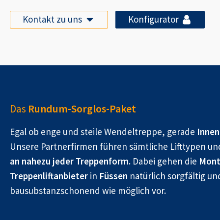
Kontakt zu uns
Konfigurator
Das
Rundum-Sorglos-Paket
Egal ob enge und steile Wendeltreppe, gerade
Innen
Unsere Partnerfirmen führen sämtliche Lifttypen un
an nahezu jeder Treppenform.
Dabei gehen die
Mont
Treppenliftanbieter
in
Füssen
natürlich sorgfältig un
bausubstanzschonend wie möglich vor.