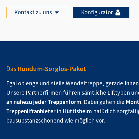
Kontakt zu uns
Konfigurator
Das
Rundum-Sorglos-Paket
Egal ob enge und steile Wendeltreppe, gerade
Innen
Unsere Partnerfirmen führen sämtliche Lifttypen un
an nahezu jeder Treppenform.
Dabei gehen die
Mont
Treppenliftanbieter
in
Hüttisheim
natürlich sorgfälti
bausubstanzschonend wie möglich vor.