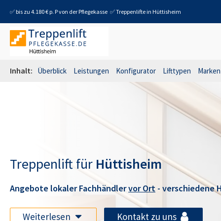
✅ bis zu 4.180 € p. P von der Pflegekasse
✅ Treppenlifte in
Hüttisheim
Inhalt:
Überblick
Leistungen
Konfigurator
Lifttypen
Marken
Treppenlift für
Hüttisheim
Angebote lokaler Fachhändler
vor Ort
- verschiedene H
Weiterlesen
Kontakt zu uns