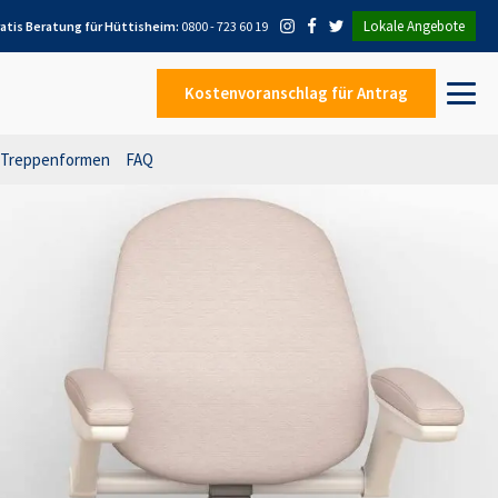
Lokale Angebote
atis Beratung für
Hüttisheim
:
0800 - 723 60 19
Kostenvoranschlag
für Antrag
Treppenformen
FAQ