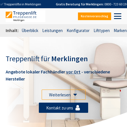
✅ Treppenlifte in
Merklingen
Gratis Beratung für
Merklingen
:
0800 - 723 60 19
Kostenvoranschlag
Inhalt:
Überblick
Leistungen
Konfigurator
Lifttypen
Marken
Treppenlift für
Merklingen
Angebote lokaler Fachhändler
vor Ort
- verschiedene
Hersteller
Weiterlesen
Kontakt zu uns