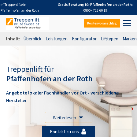
✅ Treppenlifte in
Gratis Beratung für
Pfaffenhofen an der Roth
:
Pfaffenhofen an der Roth
0800 - 723 60 19
Kostenvoranschlag
Inhalt:
Überblick
Leistungen
Konfigurator
Lifttypen
Marken
Treppenlift für
Pfaffenhofen an der Roth
Angebote lokaler Fachhändler
vor Ort
- verschiedene
Hersteller
Weiterlesen
Kontakt zu uns