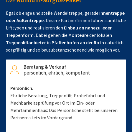
Das
Rundum-Sorglos-Paket
Egal ob enge und steile Wendeltreppe, gerade
Innentreppe
oder Außentreppe:
Unsere Partnerfirmen führen sämtliche
Lifttypen und realisieren den
Einbau an nahezu jeder
Treppenform.
Dabei gehen die
Monteure
der lokalen
Treppenliftanbieter
in
Pfaffenhofen an der Roth
natürlich
sorgfältig und so bausubstanzschonend wie möglich vor.
Beratung & Verkauf
persönlich, ehrlich, kompetent
Persönlich.
Ehrliche Beratung, Treppenlift-Probefahrt und
Machbarkeitsprüfung vor Ort im Ein- oder
Mehrfamilienhaus: Das Persönliche steht bei unseren
Partnern stets im Vordergrund.