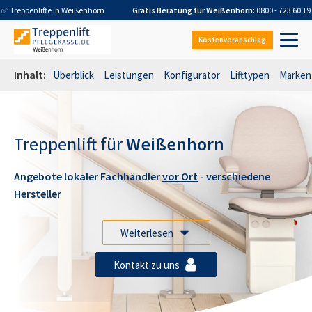
✅ Treppenlifte in
Weißenhorn
Gratis Beratung für
Weißenhorn
:
0800 - 723 60 19
Kostenvoranschlag
Inhalt:
Überblick
Leistungen
Konfigurator
Lifttypen
Marken
Treppenlift für
Weißenhorn
Angebote lokaler Fachhändler
vor Ort
- verschiedene
Hersteller
Weiterlesen
Kontakt zu uns