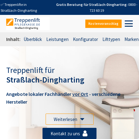
✅ Treppenlifte in
Gratis Beratung für
Straßlach-Dingharting
:
0800 -
Straßlach-Dingharting
723 60 19
Kostenvoranschlag
Inhalt:
Überblick
Leistungen
Konfigurator
Lifttypen
Marken
Treppenlift für
Straßlach-Dingharting
Angebote lokaler Fachhändler
vor Ort
- verschiedene
Hersteller
Weiterlesen
Kontakt zu uns