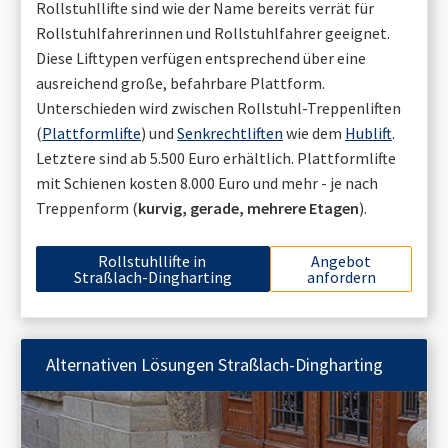
Rollstuhllifte sind wie der Name bereits verrät für
Rollstuhlfahrerinnen und Rollstuhlfahrer geeignet.
Diese Lifttypen verfügen entsprechend über eine
ausreichend große, befahrbare Plattform.
Unterschieden wird zwischen Rollstuhl-Treppenliften
(
Plattformlifte
) und
Senkrechtliften
wie dem
Hublift
.
Letztere sind ab 5.500 Euro erhältlich. Plattformlifte
mit Schienen kosten 8.000 Euro und mehr - je nach
Treppenform (
kurvig, gerade, mehrere Etagen
).
Rollstuhllifte in
Angebot
Straßlach-Dingharting
anfordern
Alternativen Lösungen
Straßlach-Dingharting