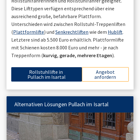
Rollstuhlfahrerinnen und Rollstuhlfahrer geeignet.
Diese Lifttypen verfügen entsprechend über eine
ausreichend große, befahrbare Plattform.
Unterschieden wird zwischen Rollstuhl-Treppenliften
(
Plattformlifte
) und
Senkrechtliften
wie dem
Hublift
.
Letztere sind ab 5.500 Euro erhältlich. Plattformlifte
mit Schienen kosten 8.000 Euro und mehr - je nach
Treppenform (
kurvig, gerade, mehrere Etagen
).
Rollstuhllifte in
Angebot
Pullach im Isartal
anfordern
Alternativen Lösungen
Pullach im Isartal