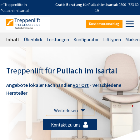
✅ Treppenlifte in
Gratis Beratung für
Pullach im Isartal
:
0800 - 723 60
Pullach im Isartal
19
Kostenvoranschlag
Inhalt:
Überblick
Leistungen
Konfigurator
Lifttypen
Marken
Treppenlift für
Pullach im Isartal
Angebote lokaler Fachhändler
vor Ort
- verschiedene
Hersteller
Weiterlesen
Kontakt zu uns