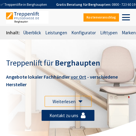
✅ Treppenlifte in
Berghaupten
Gratis Beratung für
Berghaupten
:
0800 - 723 60 19
Kostenvoranschlag
Inhalt:
Überblick
Leistungen
Konfigurator
Lifttypen
Marken
Treppenlift für
Berghaupten
Angebote lokaler Fachhändler
vor Ort
- verschiedene
Hersteller
Weiterlesen
Kontakt zu uns