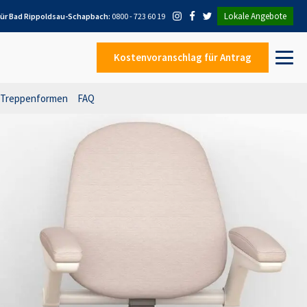
Lokale Angebote
für
Bad Rippoldsau-Schapbach
:
0800 - 723 60 19
Kostenvoranschlag
für Antrag
Treppenformen
FAQ