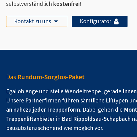
selbstverständlich
kostenfrei!
Kontakt zu uns
Konfigurator
Das
Rundum-Sorglos-Paket
Egal ob enge und steile Wendeltreppe, gerade
Innen
Unsere Partnerfirmen führen sämtliche Lifttypen un
an nahezu jeder Treppenform.
Dabei gehen die
Mont
Treppenliftanbieter
in
Bad Rippoldsau-Schapbach
na
bausubstanzschonend wie möglich vor.