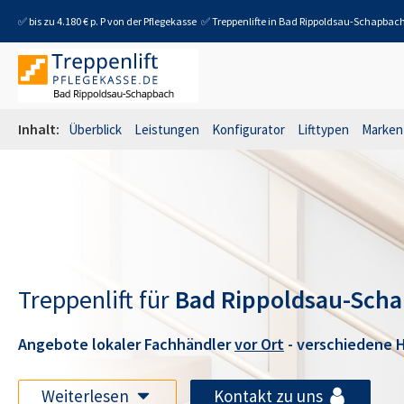
✅ bis zu 4.180 € p. P von der Pflegekasse
✅ Treppenlifte in
Bad Rippoldsau-Schapbac
Inhalt:
Überblick
Leistungen
Konfigurator
Lifttypen
Marken
Treppenlift für
Bad Rippoldsau-Sch
Angebote lokaler Fachhändler
vor Ort
- verschiedene H
Weiterlesen
Kontakt zu uns