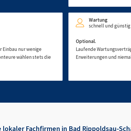
Wartung
schnell und günstig
Optional.
er Einbau nur wenige
Laufende Wartungsverträge
onteure wählen stets die
Erweiterungen und niemals
e
lokaler Fachfirmen in
Bad Rippoldsau-Sc