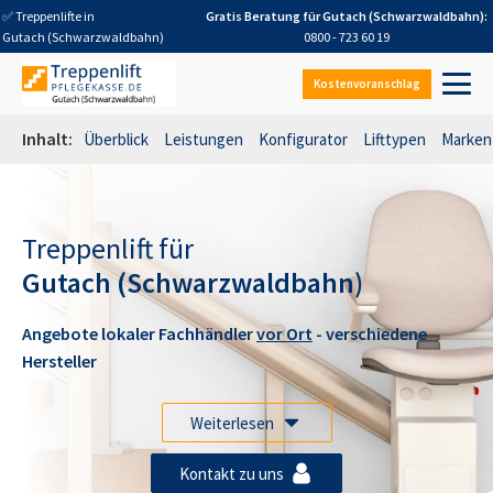
✅ Treppenlifte in
Gratis Beratung für
Gutach (Schwarzwaldbahn)
:
Gutach (Schwarzwaldbahn)
0800 - 723 60 19
Kostenvoranschlag
Inhalt:
Überblick
Leistungen
Konfigurator
Lifttypen
Marken
Treppenlift für
Gutach (Schwarzwaldbahn)
Angebote lokaler Fachhändler
vor Ort
- verschiedene
Hersteller
Weiterlesen
Kontakt zu uns