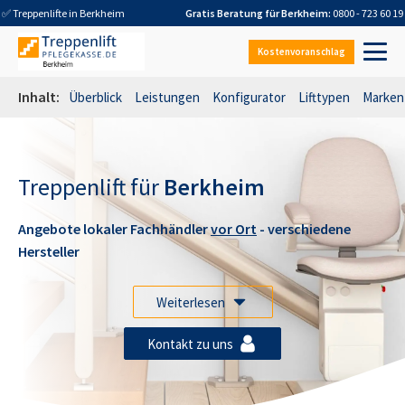
✅ Treppenlifte in
Berkheim
Gratis Beratung für
Berkheim
:
0800 - 723 60 19
Kostenvoranschlag
Inhalt:
Überblick
Leistungen
Konfigurator
Lifttypen
Marken
Treppenlift für
Berkheim
Angebote lokaler Fachhändler
vor Ort
- verschiedene
Hersteller
Weiterlesen
Kontakt zu uns