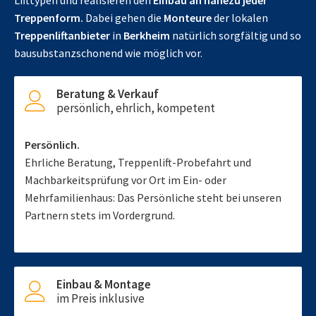
Lifttypen und realisieren den
Einbau an nahezu jeder
Treppenform.
Dabei gehen die
Monteure
der lokalen
Treppenliftanbieter
in
Berkheim
natürlich sorgfältig und so
bausubstanzschonend wie möglich vor.
Beratung & Verkauf
persönlich, ehrlich, kompetent
Persönlich.
Ehrliche Beratung, Treppenlift-Probefahrt und
Machbarkeitsprüfung vor Ort im Ein- oder
Mehrfamilienhaus: Das Persönliche steht bei unseren
Partnern stets im Vordergrund.
Einbau & Montage
im Preis inklusive