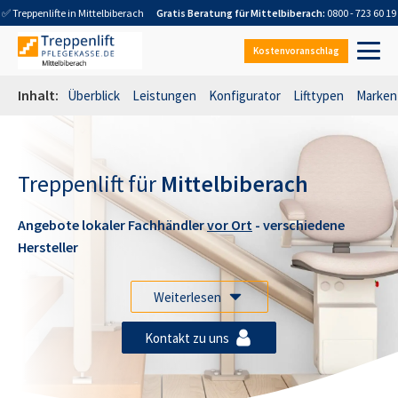
✅ Treppenlifte in
Mittelbiberach
Gratis Beratung für
Mittelbiberach
:
0800 - 723 60 19
Kostenvoranschlag
Inhalt:
Überblick
Leistungen
Konfigurator
Lifttypen
Marken
Treppenlift für
Mittelbiberach
Angebote lokaler Fachhändler
vor Ort
- verschiedene
Hersteller
Weiterlesen
Kontakt zu uns