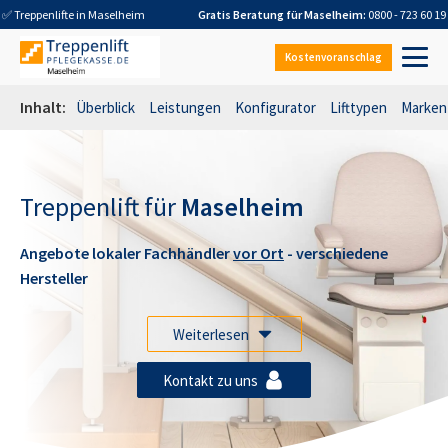
✅ Treppenlifte in
Maselheim
Gratis Beratung für
Maselheim
:
0800 - 723 60 19
Kostenvoranschlag
Inhalt:
Überblick
Leistungen
Konfigurator
Lifttypen
Marken
Treppenlift für
Maselheim
Angebote lokaler Fachhändler
vor Ort
- verschiedene
Hersteller
Weiterlesen
Kontakt zu uns