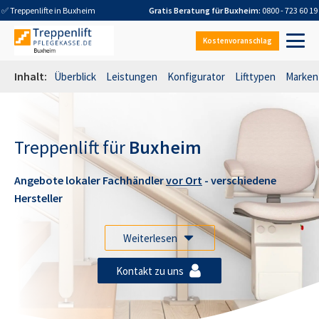
✅ Treppenlifte in
Buxheim
Gratis Beratung für
Buxheim
:
0800 - 723 60 19
Kostenvoranschlag
Inhalt:
Überblick
Leistungen
Konfigurator
Lifttypen
Marken
Treppenlift für
Buxheim
Angebote lokaler Fachhändler
vor Ort
- verschiedene
Hersteller
Weiterlesen
Kontakt zu uns