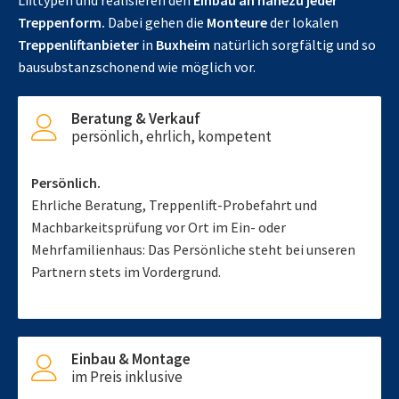
Lifttypen und realisieren den
Einbau an nahezu jeder
Treppenform.
Dabei gehen die
Monteure
der lokalen
Treppenliftanbieter
in
Buxheim
natürlich sorgfältig und so
bausubstanzschonend wie möglich vor.
Beratung & Verkauf
persönlich, ehrlich, kompetent
Persönlich.
Ehrliche Beratung, Treppenlift-Probefahrt und
Machbarkeitsprüfung vor Ort im Ein- oder
Mehrfamilienhaus: Das Persönliche steht bei unseren
Partnern stets im Vordergrund.
Einbau & Montage
im Preis inklusive