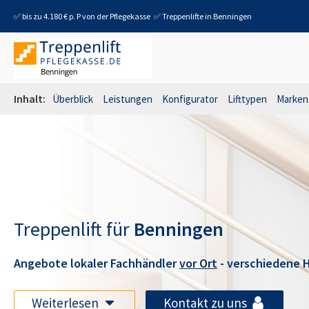
✅ bis zu 4.180 € p. P von der Pflegekasse
✅ Treppenlifte in
Benningen
Inhalt:
Überblick
Leistungen
Konfigurator
Lifttypen
Marken
Treppenlift für
Benningen
Angebote lokaler Fachhändler
vor Ort
- verschiedene H
Weiterlesen
Kontakt zu uns