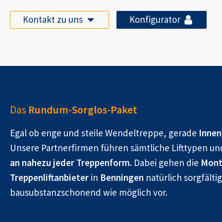
Kontakt zu uns
Konfigurator
Das
Rundum-Sorglos-Paket
Egal ob enge und steile Wendeltreppe, gerade
Innen
Unsere Partnerfirmen führen sämtliche Lifttypen un
an nahezu jeder Treppenform.
Dabei gehen die
Mont
Treppenliftanbieter
in
Benningen
natürlich sorgfälti
bausubstanzschonend wie möglich vor.