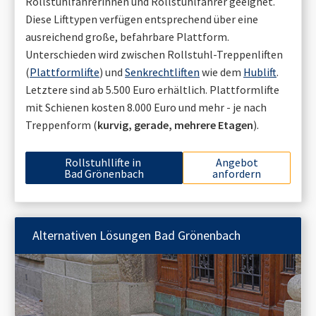
Rollstuhlfahrerinnen und Rollstuhlfahrer geeignet.
Diese Lifttypen verfügen entsprechend über eine
ausreichend große, befahrbare Plattform.
Unterschieden wird zwischen Rollstuhl-Treppenliften
(
Plattformlifte
) und
Senkrechtliften
wie dem
Hublift
.
Letztere sind ab 5.500 Euro erhältlich. Plattformlifte
mit Schienen kosten 8.000 Euro und mehr - je nach
Treppenform (
kurvig, gerade, mehrere Etagen
).
Rollstuhllifte in
Angebot
Bad Grönenbach
anfordern
Alternativen Lösungen
Bad Grönenbach