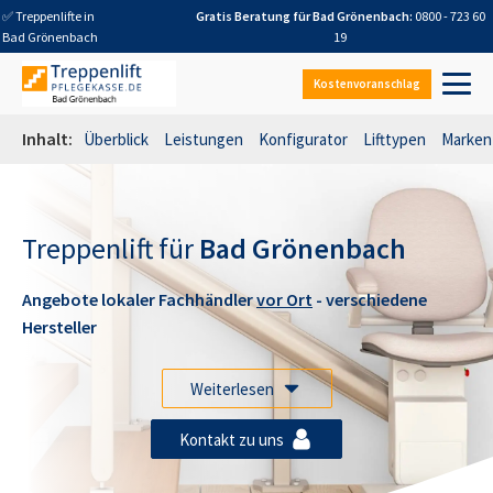
✅ Treppenlifte in
Gratis Beratung für
Bad Grönenbach
:
0800 - 723 60
Bad Grönenbach
19
Kostenvoranschlag
Inhalt:
Überblick
Leistungen
Konfigurator
Lifttypen
Marken
Treppenlift für
Bad Grönenbach
Angebote lokaler Fachhändler
vor Ort
- verschiedene
Hersteller
Weiterlesen
Kontakt zu uns