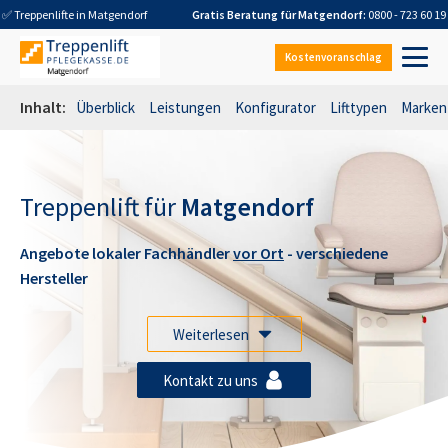
✅ Treppenlifte in
Matgendorf
Gratis Beratung für
Matgendorf
:
0800 - 723 60 19
Kostenvoranschlag
Inhalt:
Überblick
Leistungen
Konfigurator
Lifttypen
Marken
Treppenlift für
Matgendorf
Angebote lokaler Fachhändler
vor Ort
- verschiedene
Hersteller
Weiterlesen
Kontakt zu uns