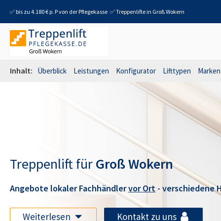
✅ bis zu 4.180 € p. P von der Pflegekasse
✅ Treppenlifte in
Groß Wokern
Inhalt:
Überblick
Leistungen
Konfigurator
Lifttypen
Marken
Treppenlift für
Groß Wokern
Angebote lokaler Fachhändler
vor Ort
- verschiedene H
Weiterlesen
Kontakt zu uns