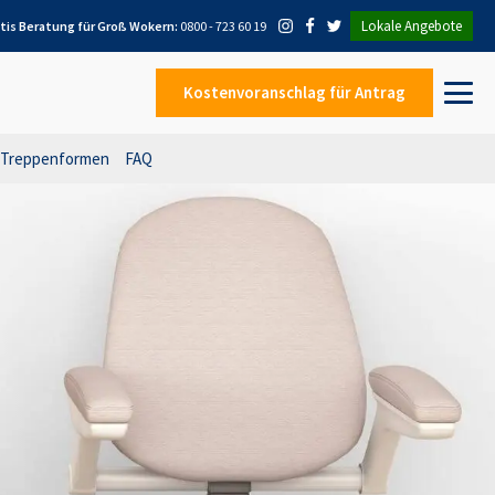
Lokale Angebote
tis Beratung für
Groß Wokern
:
0800 - 723 60 19
Kostenvoranschlag
für Antrag
Treppenformen
FAQ