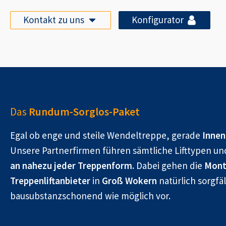
Kontakt zu uns
Konfigurator
Das
Rundum-Sorglos-Paket
Egal ob enge und steile Wendeltreppe, gerade
Innen
Unsere Partnerfirmen führen sämtliche Lifttypen un
an nahezu jeder Treppenform.
Dabei gehen die
Mont
Treppenliftanbieter
in
Groß Wokern
natürlich sorgfäl
bausubstanzschonend wie möglich vor.