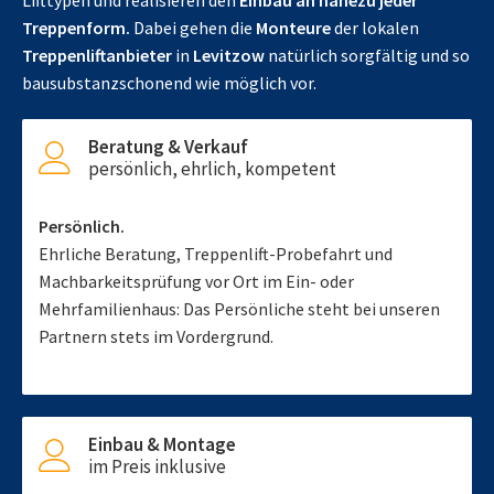
Lifttypen und realisieren den
Einbau an nahezu jeder
Treppenform.
Dabei gehen die
Monteure
der lokalen
Treppenliftanbieter
in
Levitzow
natürlich sorgfältig und so
bausubstanzschonend wie möglich vor.
Beratung & Verkauf
persönlich, ehrlich, kompetent
Persönlich.
Ehrliche Beratung, Treppenlift-Probefahrt und
Machbarkeitsprüfung vor Ort im Ein- oder
Mehrfamilienhaus: Das Persönliche steht bei unseren
Partnern stets im Vordergrund.
Einbau & Montage
im Preis inklusive