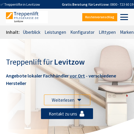
✅ Treppenlifte in
Levitzow
Gratis Beratung für
Levitzow
:
0800 - 723 60 19
Kostenvoranschlag
Inhalt:
Überblick
Leistungen
Konfigurator
Lifttypen
Marken
Treppenlift für
Levitzow
Angebote lokaler Fachhändler
vor Ort
- verschiedene
Hersteller
Weiterlesen
Kontakt zu uns