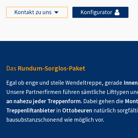
Kontakt zu uns
Konfigurator
Das
Rundum-Sorglos-Paket
Egal ob enge und steile Wendeltreppe, gerade
Innen
Unsere Partnerfirmen führen sämtliche Lifttypen un
an nahezu jeder Treppenform.
Dabei gehen die
Mont
Treppenliftanbieter
in
Ottobeuren
natürlich sorgfält
bausubstanzschonend wie möglich vor.