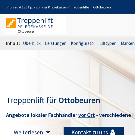
✅ bis zu 4.180 € p. P von der Pflegekasse
✅ Treppenlifte in
Ottobeuren
Inhalt:
Überblick
Leistungen
Konfigurator
Lifttypen
Marken
Treppenlift für
Ottobeuren
Angebote lokaler Fachhändler
vor Ort
- verschiedene H
Weiterlesen
Kontakt zu uns