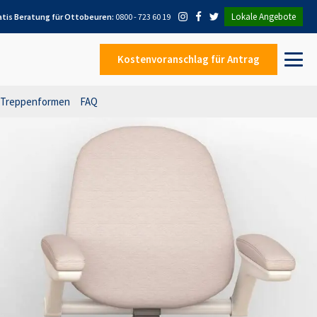
Lokale Angebote
atis Beratung für
Ottobeuren
:
0800 - 723 60 19
Kostenvoranschlag
für Antrag
Treppenformen
FAQ