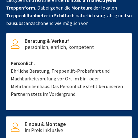
Lifttypen und realisieren den
Einbau an nahezu jeder
Treppenform.
Dabei gehen die
Monteure
der lokalen
Treppenliftanbieter
in
Schiltach
natürlich sorgfältig und so
bausubstanzschonend wie möglich vor.
Beratung & Verkauf
persönlich, ehrlich, kompetent
Persönlich.
Ehrliche Beratung, Treppenlift-Probefahrt und
Machbarkeitsprüfung vor Ort im Ein- oder
Mehrfamilienhaus: Das Persönliche steht bei unseren
Partnern stets im Vordergrund.
Einbau & Montage
im Preis inklusive