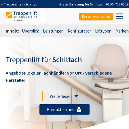
✅ Treppenlifte in
Schiltach
Gratis Beratung für
Schiltach
:
0800 - 723 60 19
Kostenvoranschlag
Inhalt:
Überblick
Leistungen
Konfigurator
Lifttypen
Marken
Treppenlift für
Schiltach
Angebote lokaler Fachhändler
vor Ort
- verschiedene
Hersteller
Weiterlesen
Kontakt zu uns