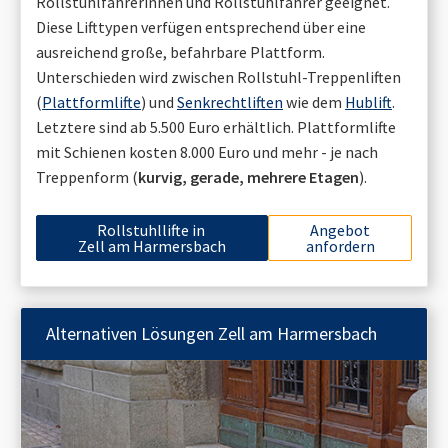
Rollstuhlfahrerinnen und Rollstuhlfahrer geeignet.
Diese Lifttypen verfügen entsprechend über eine
ausreichend große, befahrbare Plattform.
Unterschieden wird zwischen Rollstuhl-Treppenliften
(
Plattformlifte
) und
Senkrechtliften
wie dem
Hublift
.
Letztere sind ab 5.500 Euro erhältlich. Plattformlifte
mit Schienen kosten 8.000 Euro und mehr - je nach
Treppenform (
kurvig, gerade, mehrere Etagen
).
Rollstuhllifte in
Angebot
Zell am Harmersbach
anfordern
Alternativen Lösungen
Zell am Harmersbach