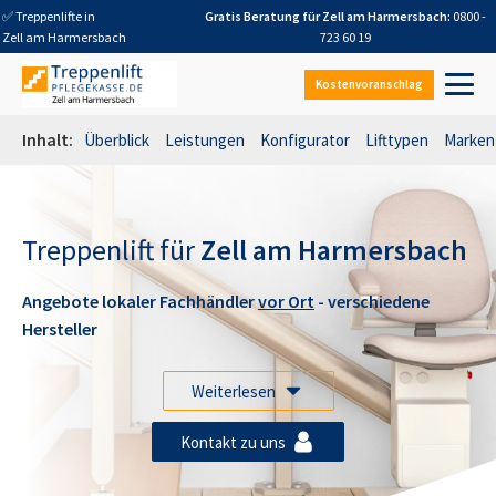
✅ Treppenlifte in
Gratis Beratung für
Zell am Harmersbach
:
0800 -
Zell am Harmersbach
723 60 19
Kostenvoranschlag
Inhalt:
Überblick
Leistungen
Konfigurator
Lifttypen
Marken
Treppenlift für
Zell am Harmersbach
Angebote lokaler Fachhändler
vor Ort
- verschiedene
Hersteller
Weiterlesen
Kontakt zu uns