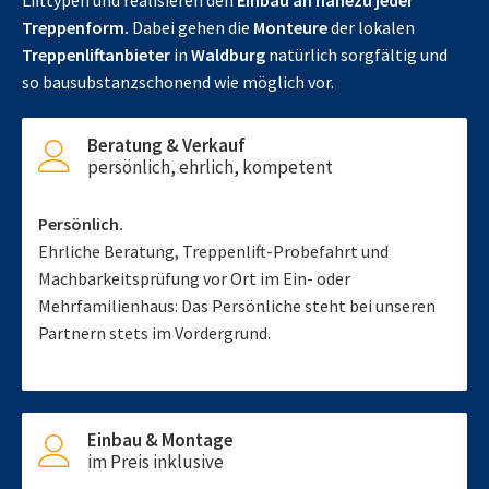
Lifttypen und realisieren den
Einbau an nahezu jeder
Treppenform.
Dabei gehen die
Monteure
der lokalen
Treppenliftanbieter
in
Waldburg
natürlich sorgfältig und
so bausubstanzschonend wie möglich vor.
Beratung & Verkauf
persönlich, ehrlich, kompetent
Persönlich.
Ehrliche Beratung, Treppenlift-Probefahrt und
Machbarkeitsprüfung vor Ort im Ein- oder
Mehrfamilienhaus: Das Persönliche steht bei unseren
Partnern stets im Vordergrund.
Einbau & Montage
im Preis inklusive