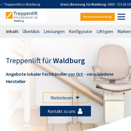
✅ Treppenlifte in
Waldburg
Gratis Beratung für
Waldburg
:
0800 - 723 60 19
Kostenvoranschlag
Inhalt:
Überblick
Leistungen
Konfigurator
Lifttypen
Marken
Treppenlift für
Waldburg
Angebote lokaler Fachhändler
vor Ort
- verschiedene
Hersteller
Weiterlesen
Kontakt zu uns