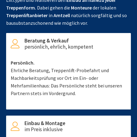
Lifttypen und realisieren den
Einbau an nahezu jeder
Treppenform.
Dabei gehen die
Monteure
der lokalen
Treppenliftanbieter
in
Amtzell
natürlich sorgfältig und so
bausubstanzschonend wie möglich vor.
Beratung & Verkauf
persönlich, ehrlich, kompetent
Persönlich.
Ehrliche Beratung, Treppenlift-Probefahrt und
Machbarkeitsprüfung vor Ort im Ein- oder
Mehrfamilienhaus: Das Persönliche steht bei unseren
Partnern stets im Vordergrund.
Einbau & Montage
im Preis inklusive