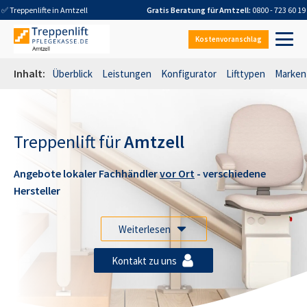
✅ Treppenlifte in
Amtzell
Gratis Beratung für
Amtzell
:
0800 - 723 60 19
Kostenvoranschlag
Inhalt:
Überblick
Leistungen
Konfigurator
Lifttypen
Marken
Treppenlift für
Amtzell
Angebote lokaler Fachhändler
vor Ort
- verschiedene
Hersteller
Weiterlesen
Kontakt zu uns