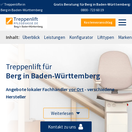
✅ Treppenlifte in
Gratis Beratung für
Berg in Baden-Württemberg
:
Berg in Baden-Württemberg
0800 - 723 60 19
Kostenvoranschlag
Inhalt:
Überblick
Leistungen
Konfigurator
Lifttypen
Marken
Treppenlift für
Berg in Baden-Württemberg
Angebote lokaler Fachhändler
vor Ort
- verschiedene
Hersteller
Weiterlesen
Kontakt zu uns