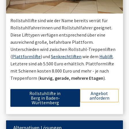
Rollstuhllifte sind wie der Name bereits verrät für
Rollstuhlfahrerinnen und Rollstuhlfahrer geeignet.
Diese Lifttypen verfügen entsprechend über eine
ausreichend große, befahrbare Plattform.
Unterschieden wird zwischen Rollstuhl-Treppenliften
(
Plattformlifte
) und
Senkrechtliften
wie dem
Hublift
.
Letztere sind ab 5.500 Euro erhältlich. Plattformlifte
mit Schienen kosten 8.000 Euro und mehr - je nach
Treppenform (
kurvig, gerade, mehrere Etagen
).
Rollstuhllifte in
Angebot
Berg in Baden-
anfordern
Württemberg
Alternativen Lösungen