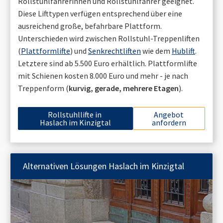
Rollstuhlfahrerinnen und Rollstuhlfahrer geeignet.
Diese Lifttypen verfügen entsprechend über eine
ausreichend große, befahrbare Plattform.
Unterschieden wird zwischen Rollstuhl-Treppenliften
(
Plattformlifte
) und
Senkrechtliften
wie dem
Hublift
.
Letztere sind ab 5.500 Euro erhältlich. Plattformlifte
mit Schienen kosten 8.000 Euro und mehr - je nach
Treppenform (
kurvig, gerade, mehrere Etagen
).
Rollstuhllifte in
Angebot
Haslach im Kinzigtal
anfordern
Alternativen Lösungen
Haslach im Kinzigtal