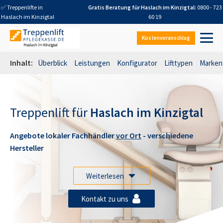
✅ Treppenlifte in
Gratis Beratung für
Haslach im Kinzigtal
:
0800 - 723
Haslach im Kinzigtal
60 19
Kostenvoranschlag
Inhalt:
Überblick
Leistungen
Konfigurator
Lifttypen
Marken
Treppenlift für
Haslach im Kinzigtal
Angebote lokaler Fachhändler
vor Ort
- verschiedene
Hersteller
Weiterlesen
Kontakt zu uns