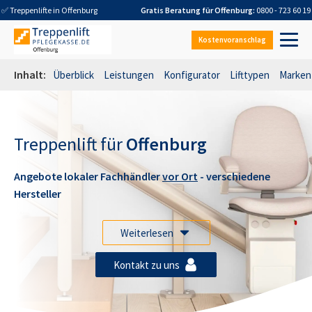
✅ Treppenlifte in
Offenburg
Gratis Beratung für
Offenburg
:
0800 - 723 60 19
Kostenvoranschlag
Inhalt:
Überblick
Leistungen
Konfigurator
Lifttypen
Marken
Treppenlift für
Offenburg
Angebote lokaler Fachhändler
vor Ort
- verschiedene
Hersteller
Weiterlesen
Kontakt zu uns