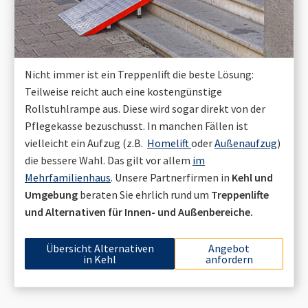
Nicht immer ist ein Treppenlift die beste Lösung:
Teilweise reicht auch eine kostengünstige
Rollstuhlrampe aus. Diese wird sogar direkt von der
Pflegekasse bezuschusst. In manchen Fällen ist
vielleicht ein Aufzug (z.B.
Homelift
oder
Außenaufzug
)
die bessere Wahl. Das gilt vor allem
im
Mehrfamilienhaus
. Unsere Partnerfirmen in
Kehl
und
Umgebung
beraten Sie ehrlich rund um
Treppenlifte
und Alternativen für Innen- und Außenbereiche.
Übersicht Alternativen
Angebot
in
Kehl
anfordern