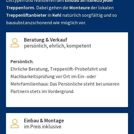
Lifttypen und realisieren den
Einbau an nahezu jeder
Treppenform.
Dabei gehen die
Monteure
der lokalen
Treppenliftanbieter
in
Kehl
natürlich sorgfältig und so
bausubstanzschonend wie möglich vor.
Beratung & Verkauf
persönlich, ehrlich, kompetent
Persönlich.
Ehrliche Beratung, Treppenlift-Probefahrt und
Machbarkeitsprüfung vor Ort im Ein- oder
Mehrfamilienhaus: Das Persönliche steht bei unseren
Partnern stets im Vordergrund.
Einbau & Montage
im Preis inklusive