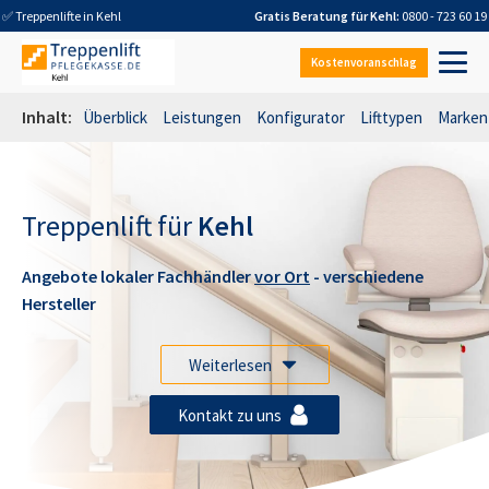
✅ Treppenlifte in
Kehl
Gratis Beratung für
Kehl
:
0800 - 723 60 19
Kostenvoranschlag
Inhalt:
Überblick
Leistungen
Konfigurator
Lifttypen
Marken
Treppenlift für
Kehl
Angebote lokaler Fachhändler
vor Ort
- verschiedene
Hersteller
Weiterlesen
Kontakt zu uns