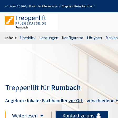
✅ bis zu 4.180 € p. P von der Pflegekasse
✅ Treppenlifte in
Rumbach
Inhalt:
Überblick
Leistungen
Konfigurator
Lifttypen
Marken
Treppenlift für
Rumbach
Angebote lokaler Fachhändler
vor Ort
- verschiedene H
Weiterlesen
Kontakt zu uns