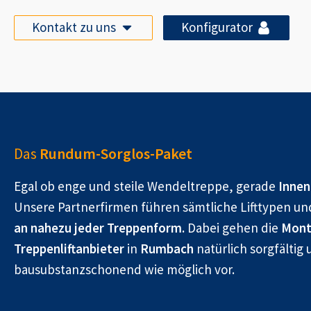
Kontakt zu uns
Konfigurator
Das
Rundum-Sorglos-Paket
Egal ob enge und steile Wendeltreppe, gerade
Innen
Unsere Partnerfirmen führen sämtliche Lifttypen un
an nahezu jeder Treppenform.
Dabei gehen die
Mont
Treppenliftanbieter
in
Rumbach
natürlich sorgfältig 
bausubstanzschonend wie möglich vor.