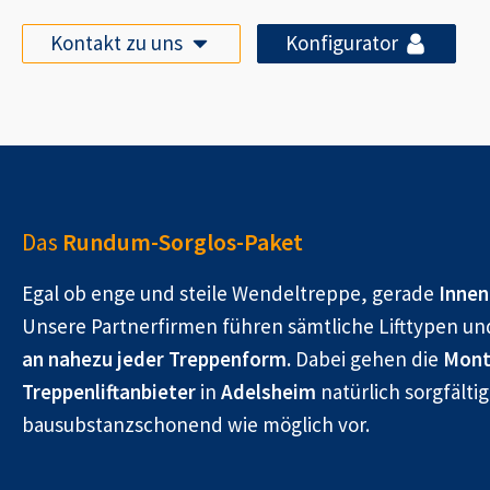
Kontakt zu uns
Konfigurator
Das
Rundum-Sorglos-Paket
Egal ob enge und steile Wendeltreppe, gerade
Innen
Unsere Partnerfirmen führen sämtliche Lifttypen un
an nahezu jeder Treppenform.
Dabei gehen die
Mont
Treppenliftanbieter
in
Adelsheim
natürlich sorgfälti
bausubstanzschonend wie möglich vor.