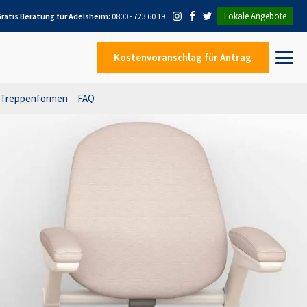
Lokale Angebote
ratis Beratung für
Adelsheim
:
0800 - 723 60 19
Kostenvoranschlag
für Antrag
Treppenformen
FAQ