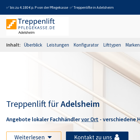
✅ bis zu 4.180 € p. P von der Pflegekasse
✅ Treppenlifte in
Adelsheim
Inhalt:
Überblick
Leistungen
Konfigurator
Lifttypen
Marken
Treppenlift für
Adelsheim
Angebote lokaler Fachhändler
vor Ort
- verschiedene H
Weiterlesen
Kontakt zu uns