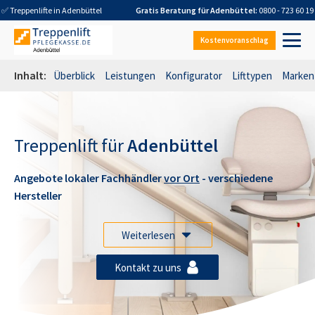
✅ Treppenlifte in
Adenbüttel
Gratis Beratung für
Adenbüttel
:
0800 - 723 60 19
Kostenvoranschlag
Inhalt:
Überblick
Leistungen
Konfigurator
Lifttypen
Marken
Treppenlift für
Adenbüttel
Angebote lokaler Fachhändler
vor Ort
- verschiedene
Hersteller
Weiterlesen
Kontakt zu uns