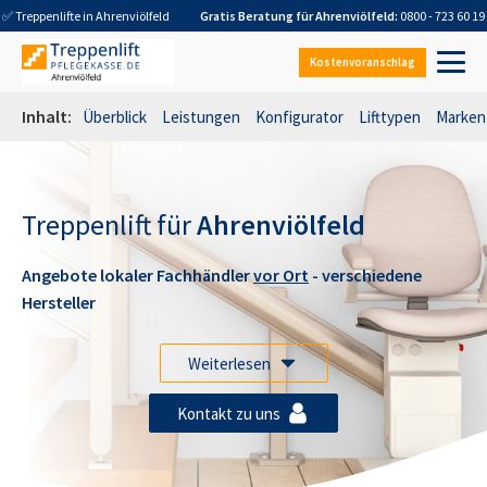
✅ Treppenlifte in
Ahrenviölfeld
Gratis Beratung für
Ahrenviölfeld
:
0800 - 723 60 19
Kostenvoranschlag
Inhalt:
Überblick
Leistungen
Konfigurator
Lifttypen
Marken
Treppenlift für
Ahrenviölfeld
Angebote lokaler Fachhändler
vor Ort
- verschiedene
Hersteller
Weiterlesen
Kontakt zu uns