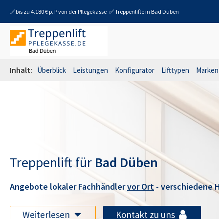
✅ bis zu 4.180 € p. P von der Pflegekasse
✅ Treppenlifte in
Bad Düben
Inhalt:
Überblick
Leistungen
Konfigurator
Lifttypen
Marken
Treppenlift für
Bad Düben
Angebote lokaler Fachhändler
vor Ort
- verschiedene H
Weiterlesen
Kontakt zu uns