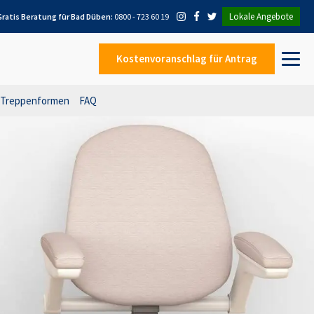
Lokale Angebote
Gratis Beratung für
Bad Düben
:
0800 - 723 60 19
Kostenvoranschlag
für Antrag
Treppenformen
FAQ