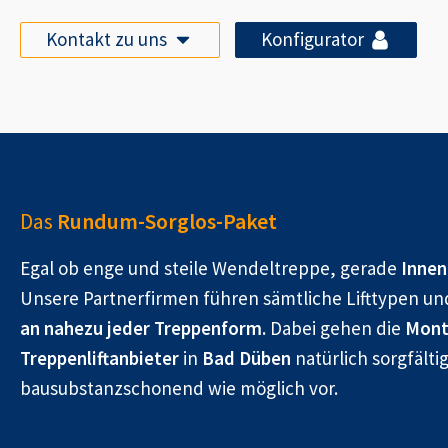
Kontakt zu uns
Konfigurator
Das
Rundum-Sorglos-Paket
Egal ob enge und steile Wendeltreppe, gerade
Innen
Unsere Partnerfirmen führen sämtliche Lifttypen un
an nahezu jeder Treppenform.
Dabei gehen die
Mont
Treppenliftanbieter
in
Bad Düben
natürlich sorgfälti
bausubstanzschonend wie möglich vor.