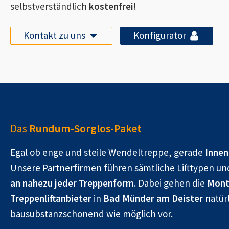
selbstverständlich
kostenfrei!
Kontakt zu uns
Konfigurator
Das
Rundum-Sorglos-Paket
Egal ob enge und steile Wendeltreppe, gerade
Innen
Unsere Partnerfirmen führen sämtliche Lifttypen un
an nahezu jeder Treppenform.
Dabei gehen die
Mont
Treppenliftanbieter
in
Bad Münder am Deister
natürl
bausubstanzschonend wie möglich vor.