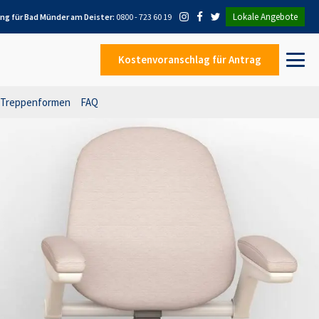
Lokale Angebote
ung für
Bad Münder am Deister
:
0800 - 723 60 19
Kostenvoranschlag
für Antrag
Treppenformen
FAQ