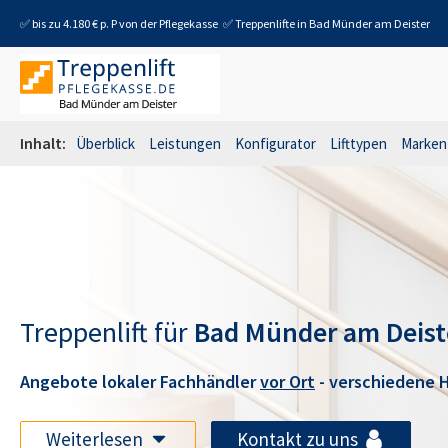
✅ bis zu 4.180 € p. P von der Pflegekasse
✅ Treppenlifte in
Bad Münder am Deister
Inhalt:
Überblick
Leistungen
Konfigurator
Lifttypen
Marken
Treppenlift für
Bad Münder am Deist
Angebote lokaler Fachhändler
vor Ort
- verschiedene H
Weiterlesen
Kontakt zu uns