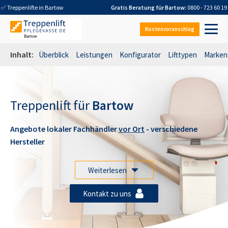
✅ Treppenlifte in
Bartow
Gratis Beratung für
Bartow
:
0800 - 723 60 19
Kostenvoranschlag
Inhalt:
Überblick
Leistungen
Konfigurator
Lifttypen
Marken
Treppenlift für
Bartow
Angebote lokaler Fachhändler
vor Ort
- verschiedene
Hersteller
Weiterlesen
Kontakt zu uns