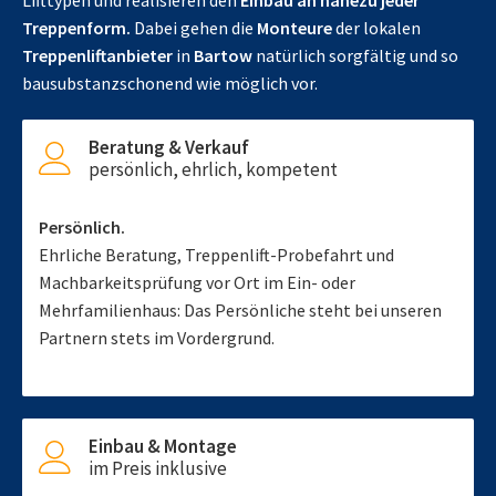
Lifttypen und realisieren den
Einbau an nahezu jeder
Treppenform.
Dabei gehen die
Monteure
der lokalen
Treppenliftanbieter
in
Bartow
natürlich sorgfältig und so
bausubstanzschonend wie möglich vor.
Beratung & Verkauf
persönlich, ehrlich, kompetent
Persönlich.
Ehrliche Beratung, Treppenlift-Probefahrt und
Machbarkeitsprüfung vor Ort im Ein- oder
Mehrfamilienhaus: Das Persönliche steht bei unseren
Partnern stets im Vordergrund.
Einbau & Montage
im Preis inklusive