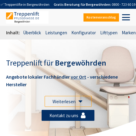
✅ Treppenlifte in
Bergewöhrden
Gratis Beratung für
Bergewöhrden
:
0800 - 723 60 19
Kostenvoranschlag
Inhalt:
Überblick
Leistungen
Konfigurator
Lifttypen
Marken
Treppenlift für
Bergewöhrden
Angebote lokaler Fachhändler
vor Ort
- verschiedene
Hersteller
Weiterlesen
Kontakt zu uns