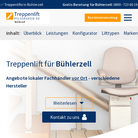
✅ Treppenlifte in
Bühlerzell
Gratis Beratung für
Bühlerzell
:
0800 - 723 60 19
Kostenvoranschlag
Inhalt:
Überblick
Leistungen
Konfigurator
Lifttypen
Marken
Treppenlift für
Bühlerzell
Angebote lokaler Fachhändler
vor Ort
- verschiedene
Hersteller
Weiterlesen
Kontakt zu uns