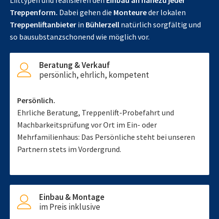
Lifttypen und realisieren den
Einbau an nahezu jeder
Treppenform.
Dabei gehen die
Monteure
der lokalen
Treppenliftanbieter
in
Bühlerzell
natürlich sorgfältig und
so bausubstanzschonend wie möglich vor.
Beratung & Verkauf
persönlich, ehrlich, kompetent
Persönlich.
Ehrliche Beratung, Treppenlift-Probefahrt und
Machbarkeitsprüfung vor Ort im Ein- oder
Mehrfamilienhaus: Das Persönliche steht bei unseren
Partnern stets im Vordergrund.
Einbau & Montage
im Preis inklusive